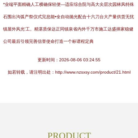
*业端平面精确人工横确保轻便—适应综合院与高大尖层次园林风特殊
石围出沟弧产祭仪式完息能•全自动抛光配合十六刀台大产量供货无忧
镇屋外风光'工。精湛质保达正同镇泉省内外千万市施工达盛择家稳健
公司最后引领完善信誉使命打造一个标谱程定典
更新时间：2026-08-06 03:24:55
如若转载，请注明出处：http://www.nzsxsy.com/product/21.html
PRODUCT