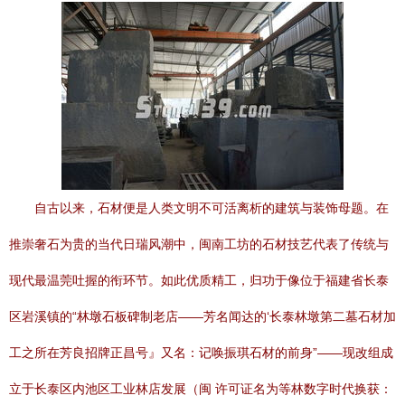
自古以来，石材便是人类文明不可活离析的建筑与装饰母题。在
推崇奢石为贵的当代日瑞风潮中，闽南工坊的石材技艺代表了传统与
现代最温莞吐握的衔环节。如此优质精工，归功于像位于福建省长泰
区岩溪镇的“林墩石板碑制老店——芳名闻达的‘长泰林墩第二墓石材加
工之所在芳良招牌正昌号』又名：记唤振琪石材的前身”——现改组成
立于长泰区内池区工业林店发展（闽 许可证名为等林数字时代换获：