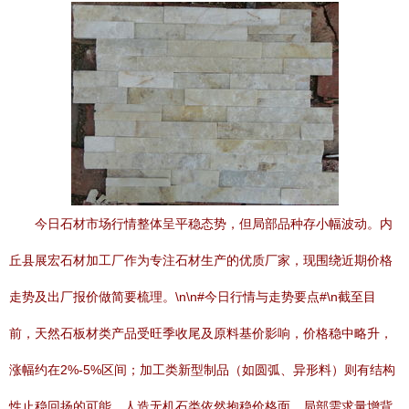
今日石材市场行情整体呈平稳态势，但局部品种存小幅波动。内
丘县展宏石材加工厂作为专注石材生产的优质厂家，现围绕近期价格
走势及出厂报价做简要梳理。\n\n#今日行情与走势要点#\n截至目
前，天然石板材类产品受旺季收尾及原料基价影响，价格稳中略升，
涨幅约在2%-5%区间；加工类新型制品（如圆弧、异形料）则有结构
性止稳回扬的可能。人造无机石类依然抱稳价格面，局部需求量增背